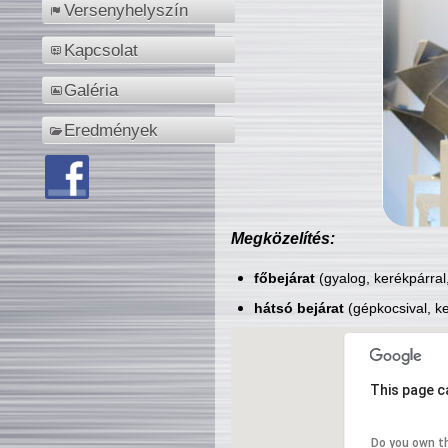
Versenyhelyszín
Kapcsolat
Galéria
Eredmények
Megközelítés:
főbejárat
(gyalog, kerékpárral
hátsó bejárat
(gépkocsival, ke
This page c
Do you own t