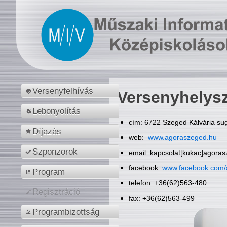
Versenyfelhívás
Versenyhelys
Lebonyolítás
cím: 6722 Szeged Kálvária sug
Díjazás
web:
www.agoraszeged.hu
Szponzorok
email: kapcsolat[kukac]agora
facebook:
www.facebook.com/
Program
telefon: +36(62)563-480
Regisztráció
fax: +36(62)563-499
Programbizottság