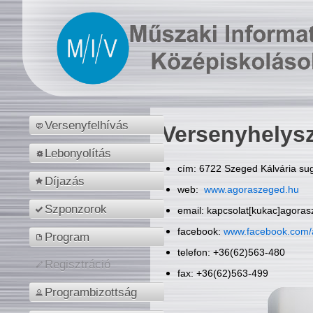
Versenyfelhívás
Versenyhelys
Lebonyolítás
cím: 6722 Szeged Kálvária sug
Díjazás
web:
www.agoraszeged.hu
Szponzorok
email: kapcsolat[kukac]agora
facebook:
www.facebook.com/
Program
telefon: +36(62)563-480
Regisztráció
fax: +36(62)563-499
Programbizottság