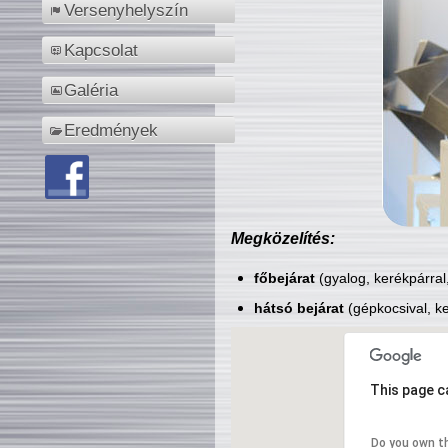
Versenyhelyszín
Kapcsolat
Galéria
Eredmények
Megközelítés:
főbejárat
(gyalog, kerékpárral
hátsó bejárat
(gépkocsival, ke
This page c
Do you own t