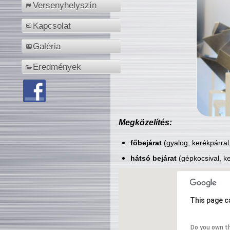
Versenyhelyszín
Kapcsolat
Galéria
Eredmények
Megközelítés:
főbejárat
(gyalog, kerékpárral
hátsó bejárat
(gépkocsival, ke
This page c
Do you own t