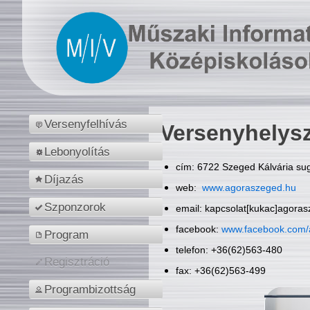
Versenyfelhívás
Versenyhelys
Lebonyolítás
cím: 6722 Szeged Kálvária sug
Díjazás
web:
www.agoraszeged.hu
Szponzorok
email: kapcsolat[kukac]agora
facebook:
www.facebook.com/
Program
telefon: +36(62)563-480
Regisztráció
fax: +36(62)563-499
Programbizottság