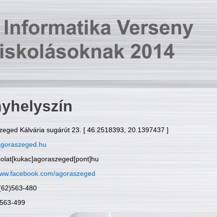
yhelyszín
zeged Kálvária sugárút 23. [ 46.2518393, 20.1397437 ]
goraszeged.hu
solat[kukac]agoraszeged[pont]hu
ww.facebook.com/agoraszeged
6(62)563-480
)563-499