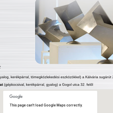
:
yalog, kerékpárral, tömegközlekedési eszközökkel) a Kálvária sugárút 2
at
(gépkocsival, kerékpárral, gyalog) a Gogol utca 32. felől
This page can't load Google Maps correctly.