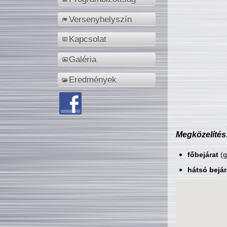
Versenyhelyszín
Kapcsolat
Galéria
Eredmények
Megközelítés
főbejárat
(g
hátsó bejár