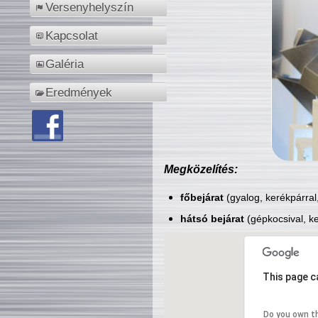
Versenyhelyszín
Kapcsolat
Galéria
Eredmények
Megközelítés:
főbejárat
(gyalog, kerékpárral
hátsó bejárat
(gépkocsival, ke
This page c
Do you own t