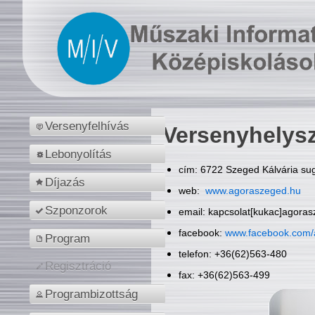
Versenyfelhívás
Versenyhelys
Lebonyolítás
cím: 6722 Szeged Kálvária sug
Díjazás
web:
www.agoraszeged.hu
Szponzorok
email: kapcsolat[kukac]agora
facebook:
www.facebook.com/
Program
telefon: +36(62)563-480
Regisztráció
fax: +36(62)563-499
Programbizottság