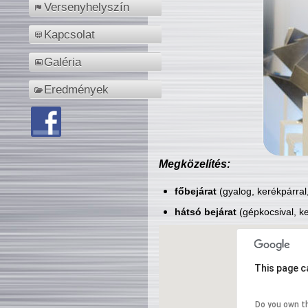
Versenyhelyszín
Kapcsolat
Galéria
Eredmények
Megközelítés:
főbejárat
(gyalog, kerékpárral
hátsó bejárat
(gépkocsival, ke
This page c
Do you own t