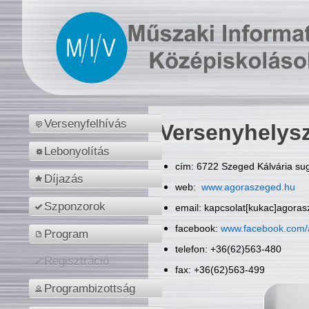
Versenyfelhívás
Versenyhelys
Lebonyolítás
cím: 6722 Szeged Kálvária sug
Díjazás
web:
www.agoraszeged.hu
Szponzorok
email: kapcsolat[kukac]agora
facebook:
www.facebook.com/
Program
telefon: +36(62)563-480
Regisztráció
fax: +36(62)563-499
Programbizottság