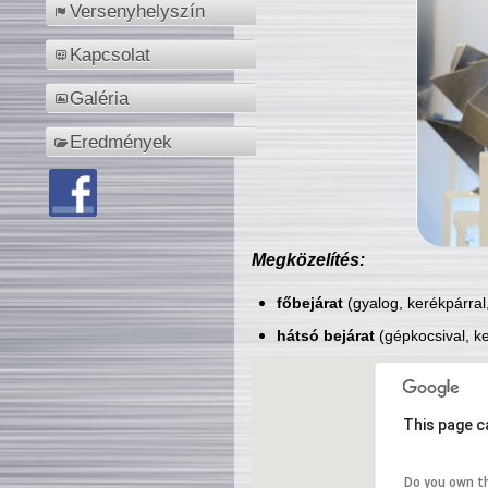
Versenyhelyszín
Kapcsolat
Galéria
Eredmények
Megközelítés:
főbejárat
(gyalog, kerékpárral
hátsó bejárat
(gépkocsival, ke
This page c
Do you own t