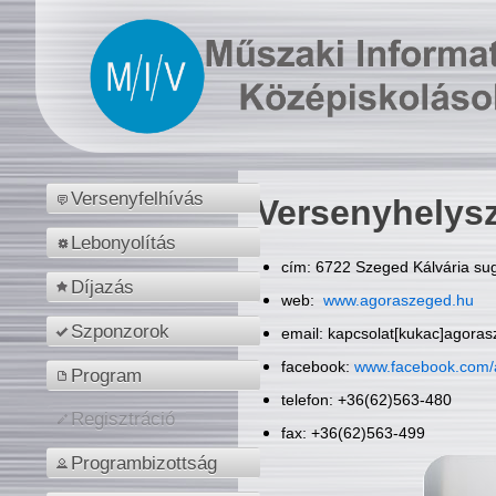
Versenyfelhívás
Versenyhelys
Lebonyolítás
cím: 6722 Szeged Kálvária sug
Díjazás
web:
www.agoraszeged.hu
Szponzorok
email: kapcsolat[kukac]agora
facebook:
www.facebook.com/
Program
telefon: +36(62)563-480
Regisztráció
fax: +36(62)563-499
Programbizottság