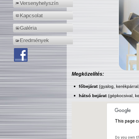
Versenyhelyszín
Kapcsolat
Galéria
Eredmények
Megközelítés:
főbejárat
(gyalog, kerékpárral
hátsó bejárat
(gépkocsival, ke
This page c
Do you own t