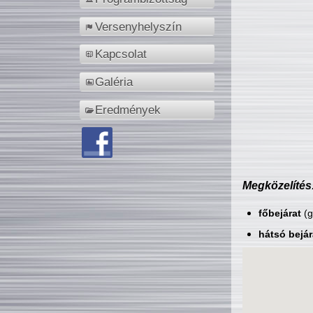
Versenyhelyszín
Kapcsolat
Galéria
Eredmények
Megközelítés
főbejárat
(g
hátsó bejár