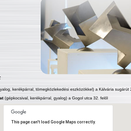
:
yalog, kerékpárral, tömegközlekedési eszközökkel) a Kálvária sugárút 2
at
(gépkocsival, kerékpárral, gyalog) a Gogol utca 32. felől
This page can't load Google Maps correctly.