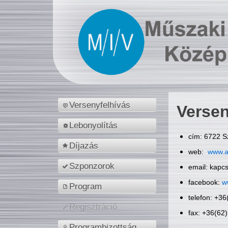
Versenyfelhívás
Versen
Lebonyolítás
cím: 6722 S
Díjazás
web:
www.a
Szponzorok
email: kapc
facebook:
w
Program
telefon: +3
Regisztráció
fax: +36(62
Programbizottság