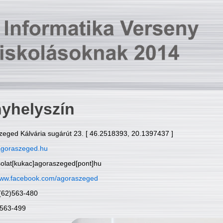
yhelyszín
zeged Kálvária sugárút 23. [ 46.2518393, 20.1397437 ]
goraszeged.hu
solat[kukac]agoraszeged[pont]hu
ww.facebook.com/agoraszeged
6(62)563-480
)563-499