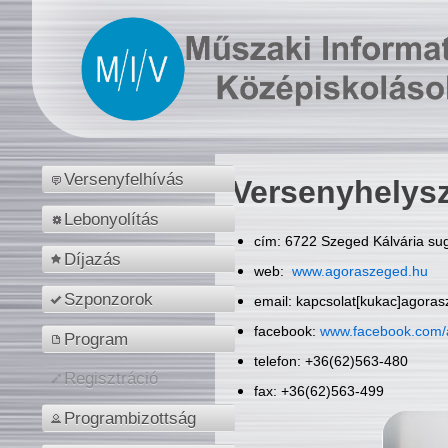
Versenyfelhívás
Versenyhelys
Lebonyolítás
cím: 6722 Szeged Kálvária sug
Díjazás
web:
www.agoraszeged.hu
Szponzorok
email: kapcsolat[kukac]agora
facebook:
www.facebook.com/
Program
telefon: +36(62)563-480
Regisztráció
fax: +36(62)563-499
Programbizottság