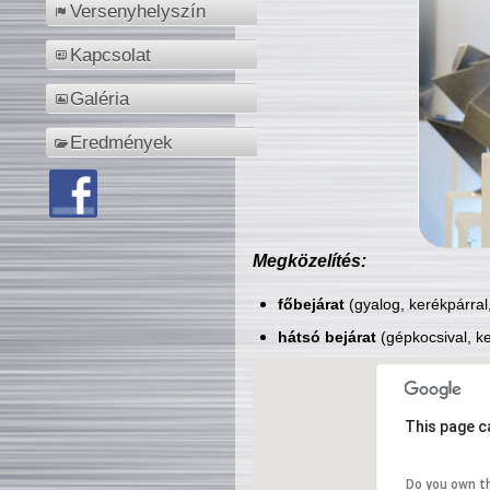
Versenyhelyszín
Kapcsolat
Galéria
Eredmények
Megközelítés:
főbejárat
(gyalog, kerékpárral
hátsó bejárat
(gépkocsival, ke
This page c
Do you own t