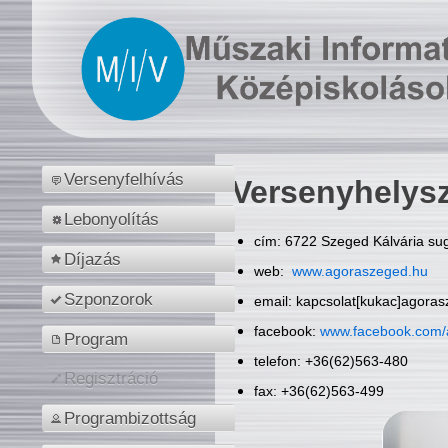
Versenyfelhívás
Versenyhelys
Lebonyolítás
cím: 6722 Szeged Kálvária sug
Díjazás
web:
www.agoraszeged.hu
Szponzorok
email: kapcsolat[kukac]agora
facebook:
www.facebook.com/
Program
telefon: +36(62)563-480
Regisztráció
fax: +36(62)563-499
Programbizottság