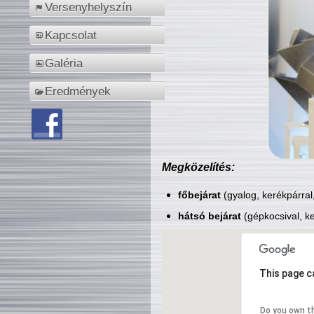
Versenyhelyszín
Kapcsolat
Galéria
Eredmények
Megközelítés:
főbejárat
(gyalog, kerékpárral
hátsó bejárat
(gépkocsival, ke
This page c
Do you own t