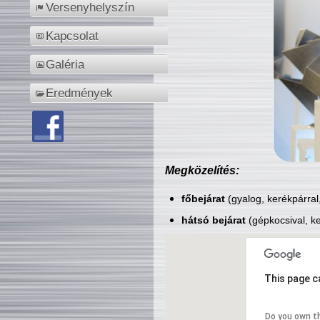
Versenyhelyszín
Kapcsolat
Galéria
Eredmények
Megközelítés:
főbejárat
(gyalog, kerékpárral
hátsó bejárat
(gépkocsival, ke
This page c
Do you own t