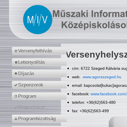
Versenyfelhívás
Versenyhelys
Lebonyolítás
cím: 6722 Szeged Kálvária sug
Díjazás
web:
www.agoraszeged.hu
Szponzorok
email: kapcsolat[kukac]agora
facebook:
www.facebook.com/
Program
telefon: +36(62)563-480
Regisztráció
fax: +36(62)563-499
Programbizottság