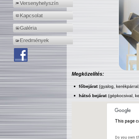
Versenyhelyszín
Kapcsolat
Galéria
Eredmények
Megközelítés:
főbejárat
(gyalog, kerékpárral
hátsó bejárat
(gépkocsival, ke
This page c
Do you own t