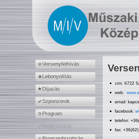
Versenyfelhívás
Versen
Lebonyolítás
cím: 6722 S
Díjazás
web:
www.a
Szponzorok
email: kapc
facebook:
w
Program
telefon: +3
Regisztráció
fax: +36(62
Programbizottság