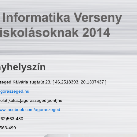
yhelyszín
zeged Kálvária sugárút 23. [ 46.2518393, 20.1397437 ]
goraszeged.hu
solat[kukac]agoraszeged[pont]hu
ww.facebook.com/agoraszeged
6(62)563-480
)563-499