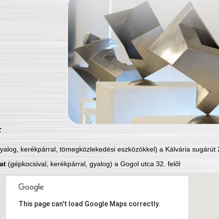
:
yalog, kerékpárral, tömegközlekedési eszközökkel) a Kálvária sugárút 2
at
(gépkocsival, kerékpárral, gyalog) a Gogol utca 32. felől
This page can't load Google Maps correctly.