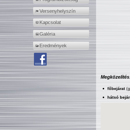
Versenyhelyszín
Kapcsolat
Galéria
Eredmények
Megközelítés
főbejárat
(g
hátsó bejár