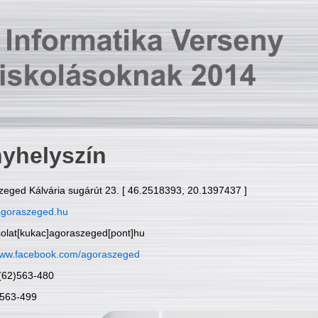
yhelyszín
zeged Kálvária sugárút 23. [ 46.2518393, 20.1397437 ]
goraszeged.hu
solat[kukac]agoraszeged[pont]hu
ww.facebook.com/agoraszeged
6(62)563-480
)563-499