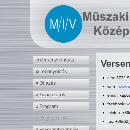
Versenyfelhívás
Versen
Lebonyolítás
cím: 6722 S
Díjazás
web:
www.a
Szponzorok
email: kapc
facebook:
w
Program
telefon: +3
Regisztráció
fax: +36(62
Programbizottság