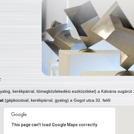
:
yalog, kerékpárral, tömegközlekedési eszközökkel) a Kálvária sugárút 2
at
(gépkocsival, kerékpárral, gyalog) a Gogol utca 32. felől
This page can't load Google Maps correctly.