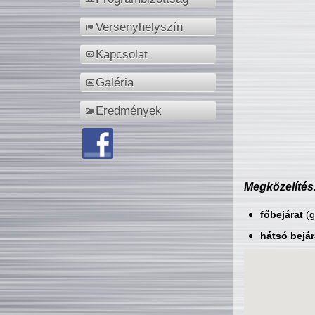
Versenyhelyszín
Kapcsolat
Galéria
Eredmények
Megközelítés
főbejárat
(g
hátsó bejár