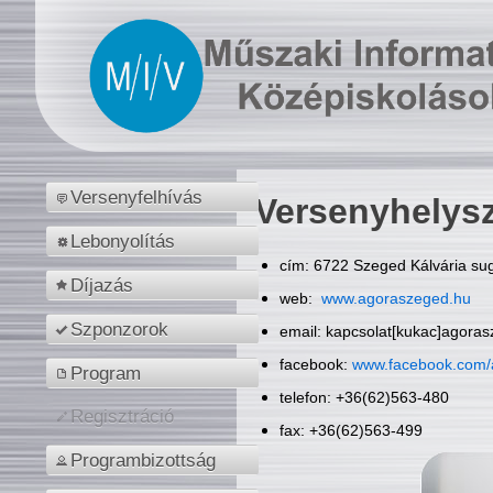
Versenyfelhívás
Versenyhelys
Lebonyolítás
cím: 6722 Szeged Kálvária sug
Díjazás
web:
www.agoraszeged.hu
Szponzorok
email: kapcsolat[kukac]agora
facebook:
www.facebook.com/
Program
telefon: +36(62)563-480
Regisztráció
fax: +36(62)563-499
Programbizottság