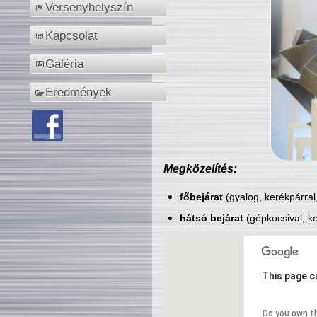
Versenyhelyszín
Kapcsolat
Galéria
Eredmények
Megközelítés:
főbejárat
(gyalog, kerékpárral
hátsó bejárat
(gépkocsival, ke
This page c
Do you own t