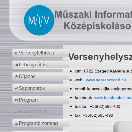
Versenyfelhívás
Versenyhelys
Lebonyolítás
cím: 6722 Szeged Kálvária sug
Díjazás
web:
www.agoraszeged.hu
Szponzorok
email: kapcsolat[kukac]agora
facebook:
www.facebook.com/
Program
telefon: +36(62)563-480
Regisztráció
fax: +36(62)563-499
Programbizottság