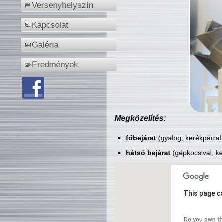
Versenyhelyszín
Kapcsolat
Galéria
Eredmények
Megközelítés:
főbejárat
(gyalog, kerékpárral
hátsó bejárat
(gépkocsival, ke
This page c
Do you own t