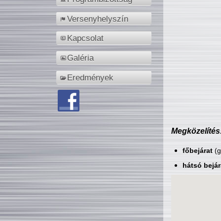
Versenyhelyszín
Kapcsolat
Galéria
Eredmények
Megközelítés
főbejárat
(g
hátsó bejár