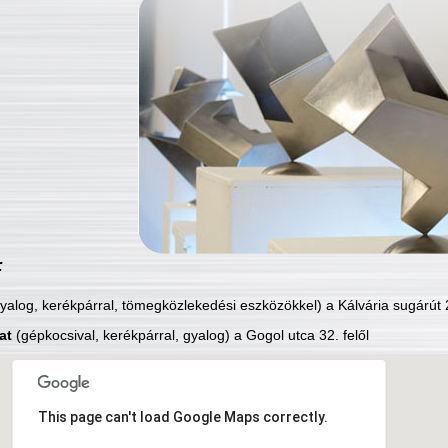
:
yalog, kerékpárral, tömegközlekedési eszközökkel) a Kálvária sugárút 2
at
(gépkocsival, kerékpárral, gyalog) a Gogol utca 32. felől
This page can't load Google Maps correctly.