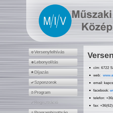
Versenyfelhívás
Versen
Lebonyolítás
cím: 6722 S
Díjazás
web:
www.a
Szponzorok
email: kapc
facebook:
w
Program
telefon: +3
Regisztráció
fax: +36(62
Programbizottság