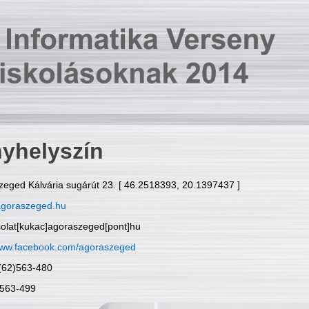
yhelyszín
zeged Kálvária sugárút 23. [ 46.2518393, 20.1397437 ]
goraszeged.hu
solat[kukac]agoraszeged[pont]hu
ww.facebook.com/agoraszeged
6(62)563-480
)563-499