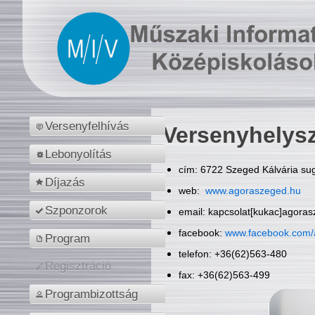
Versenyfelhívás
Versenyhelys
Lebonyolítás
cím: 6722 Szeged Kálvária sug
Díjazás
web:
www.agoraszeged.hu
Szponzorok
email: kapcsolat[kukac]agora
facebook:
www.facebook.com/
Program
telefon: +36(62)563-480
Regisztráció
fax: +36(62)563-499
Programbizottság