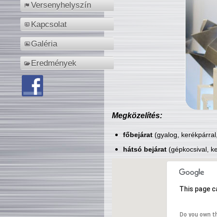
Versenyhelyszín
Kapcsolat
Galéria
Eredmények
Megközelítés:
főbejárat
(gyalog, kerékpárral
hátsó bejárat
(gépkocsival, ke
This page c
Do you own t