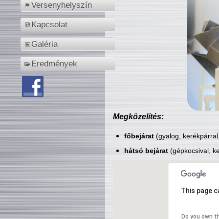
Versenyhelyszín
Kapcsolat
Galéria
Eredmények
Megközelítés:
főbejárat
(gyalog, kerékpárral
hátsó bejárat
(gépkocsival, ke
This page c
Do you own t