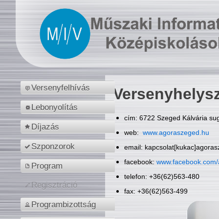
Versenyfelhívás
Versenyhelys
Lebonyolítás
cím: 6722 Szeged Kálvária sug
Díjazás
web:
www.agoraszeged.hu
Szponzorok
email: kapcsolat[kukac]agora
facebook:
www.facebook.com/
Program
telefon: +36(62)563-480
Regisztráció
fax: +36(62)563-499
Programbizottság