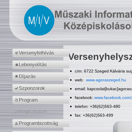
Versenyfelhívás
Versenyhelys
Lebonyolítás
cím: 6722 Szeged Kálvária sug
Díjazás
web:
www.agoraszeged.hu
Szponzorok
email: kapcsolat[kukac]agora
facebook:
www.facebook.com/
Program
telefon: +36(62)563-480
Regisztráció
fax: +36(62)563-499
Programbizottság