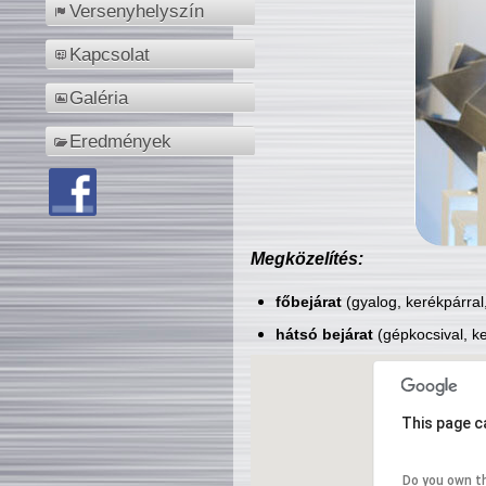
Versenyhelyszín
Kapcsolat
Galéria
Eredmények
Megközelítés:
főbejárat
(gyalog, kerékpárral
hátsó bejárat
(gépkocsival, ke
This page c
Do you own t