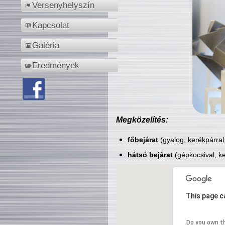
Versenyhelyszín
Kapcsolat
Galéria
Eredmények
Megközelítés:
főbejárat
(gyalog, kerékpárral
hátsó bejárat
(gépkocsival, ke
This page c
Do you own t