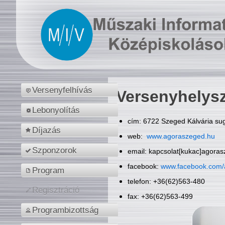
Versenyfelhívás
Versenyhelys
Lebonyolítás
cím: 6722 Szeged Kálvária sug
Díjazás
web:
www.agoraszeged.hu
Szponzorok
email: kapcsolat[kukac]agora
facebook:
www.facebook.com/
Program
telefon: +36(62)563-480
Regisztráció
fax: +36(62)563-499
Programbizottság