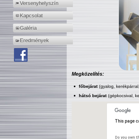
Versenyhelyszín
Kapcsolat
Galéria
Eredmények
Megközelítés:
főbejárat
(gyalog, kerékpárral
hátsó bejárat
(gépkocsival, ke
This page c
Do you own t