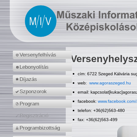
Versenyfelhívás
Versenyhelys
Lebonyolítás
cím: 6722 Szeged Kálvária sug
Díjazás
web:
www.agoraszeged.hu
Szponzorok
email: kapcsolat[kukac]agora
facebook:
www.facebook.com/
Program
telefon: +36(62)563-480
Regisztráció
fax: +36(62)563-499
Programbizottság