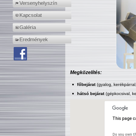
Versenyhelyszín
Kapcsolat
Galéria
Eredmények
Megközelítés:
főbejárat
(gyalog, kerékpárral
hátsó bejárat
(gépkocsival, ke
This page c
Do you own t