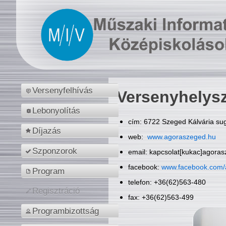
Versenyfelhívás
Versenyhelys
Lebonyolítás
cím: 6722 Szeged Kálvária sug
Díjazás
web:
www.agoraszeged.hu
Szponzorok
email: kapcsolat[kukac]agora
facebook:
www.facebook.com/
Program
telefon: +36(62)563-480
Regisztráció
fax: +36(62)563-499
Programbizottság