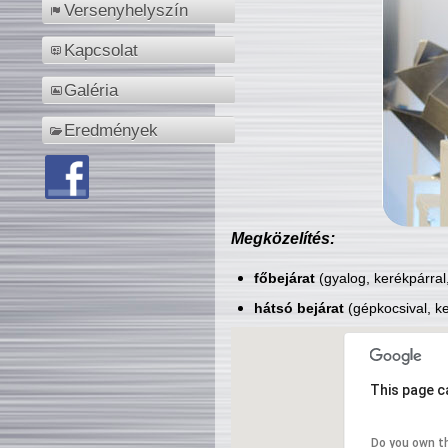
Versenyhelyszín
Kapcsolat
Galéria
Eredmények
Megközelítés:
főbejárat
(gyalog, kerékpárral
hátsó bejárat
(gépkocsival, ke
This page c
Do you own t