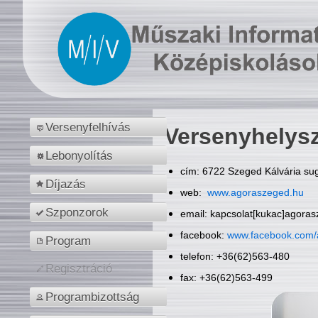
Versenyfelhívás
Versenyhelys
Lebonyolítás
cím: 6722 Szeged Kálvária sug
Díjazás
web:
www.agoraszeged.hu
Szponzorok
email: kapcsolat[kukac]agora
facebook:
www.facebook.com/
Program
telefon: +36(62)563-480
Regisztráció
fax: +36(62)563-499
Programbizottság