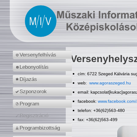
Versenyfelhívás
Versenyhelys
Lebonyolítás
cím: 6722 Szeged Kálvária sug
Díjazás
web:
www.agoraszeged.hu
Szponzorok
email: kapcsolat[kukac]agora
facebook:
www.facebook.com/
Program
telefon: +36(62)563-480
Regisztráció
fax: +36(62)563-499
Programbizottság