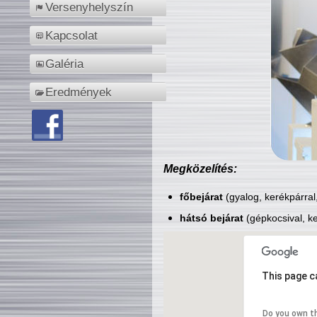
Versenyhelyszín
Kapcsolat
Galéria
Eredmények
Megközelítés:
főbejárat
(gyalog, kerékpárral
hátsó bejárat
(gépkocsival, ke
This page c
Do you own t