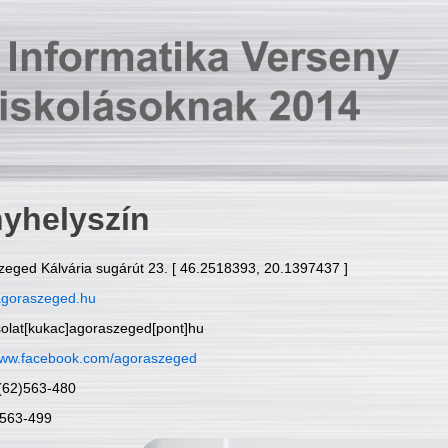
yhelyszín
zeged Kálvária sugárút 23. [ 46.2518393, 20.1397437 ]
goraszeged.hu
solat[kukac]agoraszeged[pont]hu
ww.facebook.com/agoraszeged
6(62)563-480
)563-499