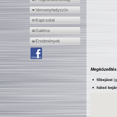
Versenyhelyszín
Kapcsolat
Galéria
Eredmények
Megközelítés
főbejárat
(g
hátsó bejár