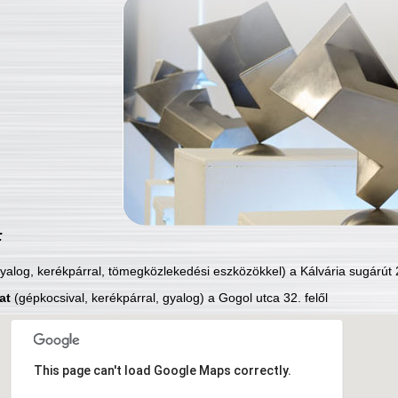
:
yalog, kerékpárral, tömegközlekedési eszközökkel) a Kálvária sugárút 2
at
(gépkocsival, kerékpárral, gyalog) a Gogol utca 32. felől
This page can't load Google Maps correctly.