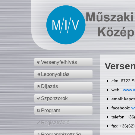
Versenyfelhívás
Versen
Lebonyolítás
cím: 6722 S
Díjazás
web:
www.a
Szponzorok
email: kapc
facebook:
w
Program
telefon: +3
Regisztráció
fax: +36(62
Programbizottság