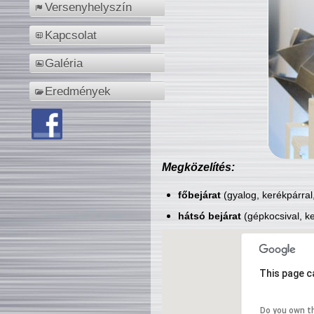
Versenyhelyszín
Kapcsolat
Galéria
Eredmények
Megközelítés:
főbejárat
(gyalog, kerékpárral
hátsó bejárat
(gépkocsival, ke
This page c
Do you own t