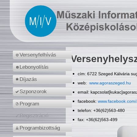
Versenyfelhívás
Versenyhelys
Lebonyolítás
cím: 6722 Szeged Kálvária sug
Díjazás
web:
www.agoraszeged.hu
Szponzorok
email: kapcsolat[kukac]agora
facebook:
www.facebook.com/
Program
telefon: +36(62)563-480
Regisztráció
fax: +36(62)563-499
Programbizottság