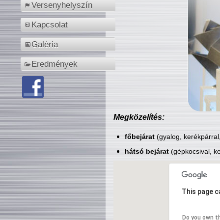
Versenyhelyszín
Kapcsolat
Galéria
Eredmények
Megközelítés:
főbejárat
(gyalog, kerékpárral
hátsó bejárat
(gépkocsival, ke
This page c
Do you own t