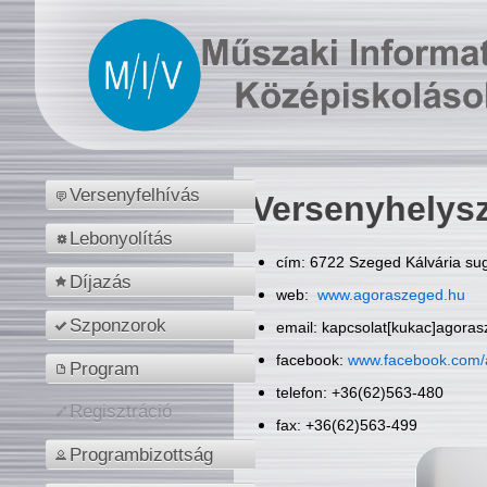
Versenyfelhívás
Versenyhelys
Lebonyolítás
cím: 6722 Szeged Kálvária sug
Díjazás
web:
www.agoraszeged.hu
Szponzorok
email: kapcsolat[kukac]agora
facebook:
www.facebook.com/
Program
telefon: +36(62)563-480
Regisztráció
fax: +36(62)563-499
Programbizottság