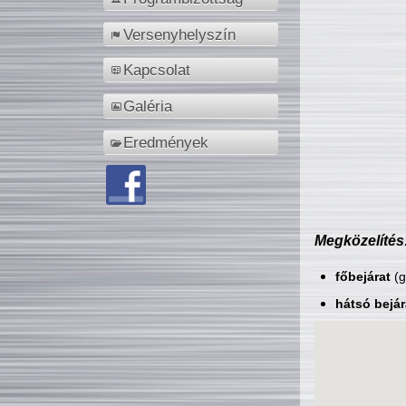
Versenyhelyszín
Kapcsolat
Galéria
Eredmények
Megközelítés
főbejárat
(g
hátsó bejár