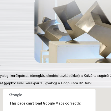
:
yalog, kerékpárral, tömegközlekedési eszközökkel) a Kálvária sugárút 2
at
(gépkocsival, kerékpárral, gyalog) a Gogol utca 32. felől
This page can't load Google Maps correctly.