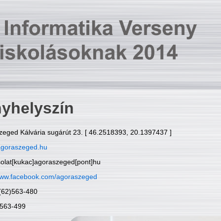
yhelyszín
zeged Kálvária sugárút 23. [ 46.2518393, 20.1397437 ]
goraszeged.hu
solat[kukac]agoraszeged[pont]hu
ww.facebook.com/agoraszeged
6(62)563-480
)563-499