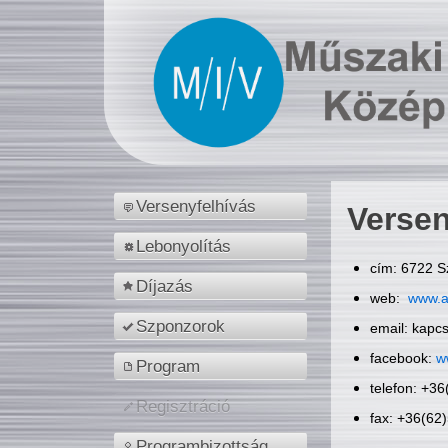
Versenyfelhívás
Versen
Lebonyolítás
cím: 6722 S
Díjazás
web:
www.a
Szponzorok
email: kapc
facebook:
w
Program
telefon: +3
Regisztráció
fax: +36(62
Programbizottság