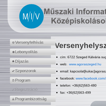
Versenyfelhívás
Versenyhelys
Lebonyolítás
cím: 6722 Szeged Kálvária sug
Díjazás
web:
www.agoraszeged.hu
Szponzorok
email: kapcsolat[kukac]agora
facebook:
www.facebook.com/
Program
telefon: +36(62)563-480
Regisztráció
fax: +36(62)563-499
Programbizottság