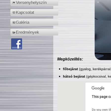
Versenyhelyszín
Kapcsolat
Galéria
Eredmények
Megközelítés:
főbejárat
(gyalog, kerékpárral
hátsó bejárat
(gépkocsival, ke
This page c
Do you own t