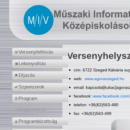
Versenyfelhívás
Versenyhelys
Lebonyolítás
cím: 6722 Szeged Kálvária sug
Díjazás
web:
www.agoraszeged.hu
Szponzorok
email: kapcsolat[kukac]agora
facebook:
www.facebook.com/
Program
telefon: +36(62)563-480
Regisztráció
fax: +36(62)563-499
Programbizottság