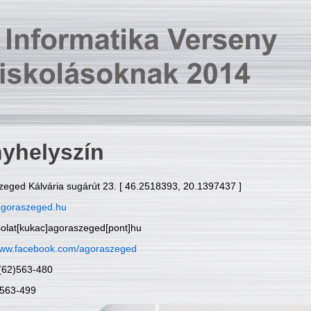
yhelyszín
zeged Kálvária sugárút 23. [ 46.2518393, 20.1397437 ]
goraszeged.hu
solat[kukac]agoraszeged[pont]hu
ww.facebook.com/agoraszeged
6(62)563-480
)563-499