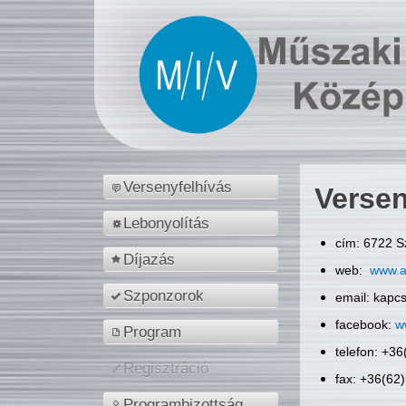
Versenyfelhívás
Versen
Lebonyolítás
cím: 6722 S
Díjazás
web:
www.a
Szponzorok
email: kapc
facebook:
w
Program
telefon: +3
Regisztráció
fax: +36(62
Programbizottság