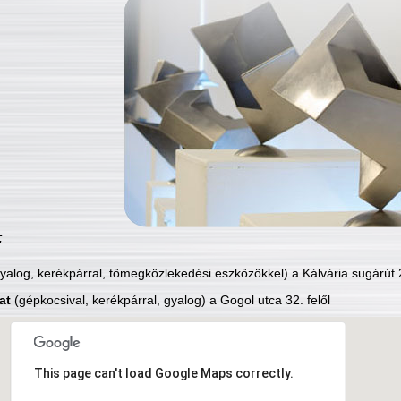
:
yalog, kerékpárral, tömegközlekedési eszközökkel) a Kálvária sugárút 2
at
(gépkocsival, kerékpárral, gyalog) a Gogol utca 32. felől
This page can't load Google Maps correctly.