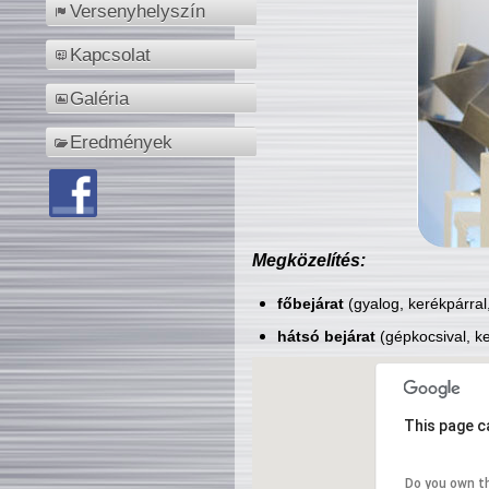
Versenyhelyszín
Kapcsolat
Galéria
Eredmények
Megközelítés:
főbejárat
(gyalog, kerékpárral
hátsó bejárat
(gépkocsival, ke
This page c
Do you own t