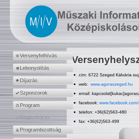
Versenyfelhívás
Versenyhelys
Lebonyolítás
cím: 6722 Szeged Kálvária sug
Díjazás
web:
www.agoraszeged.hu
Szponzorok
email: kapcsolat[kukac]agora
facebook:
www.facebook.com/
Program
telefon: +36(62)563-480
Regisztráció
fax: +36(62)563-499
Programbizottság