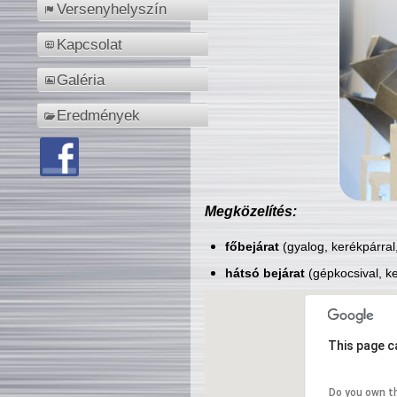
Versenyhelyszín
Kapcsolat
Galéria
Eredmények
Megközelítés:
főbejárat
(gyalog, kerékpárral
hátsó bejárat
(gépkocsival, ke
This page c
Do you own t