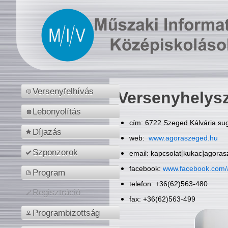
Versenyfelhívás
Versenyhelys
Lebonyolítás
cím: 6722 Szeged Kálvária sug
Díjazás
web:
www.agoraszeged.hu
Szponzorok
email: kapcsolat[kukac]agora
facebook:
www.facebook.com/
Program
telefon: +36(62)563-480
Regisztráció
fax: +36(62)563-499
Programbizottság