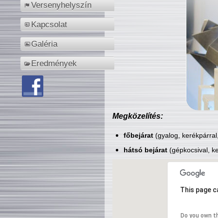
Versenyhelyszín
Kapcsolat
Galéria
Eredmények
Megközelítés:
főbejárat
(gyalog, kerékpárral
hátsó bejárat
(gépkocsival, ke
This page c
Do you own t