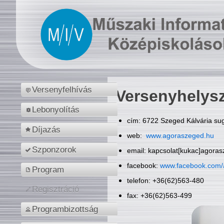
Versenyfelhívás
Versenyhelys
Lebonyolítás
cím: 6722 Szeged Kálvária sug
Díjazás
web:
www.agoraszeged.hu
Szponzorok
email: kapcsolat[kukac]agora
facebook:
www.facebook.com/
Program
telefon: +36(62)563-480
Regisztráció
fax: +36(62)563-499
Programbizottság