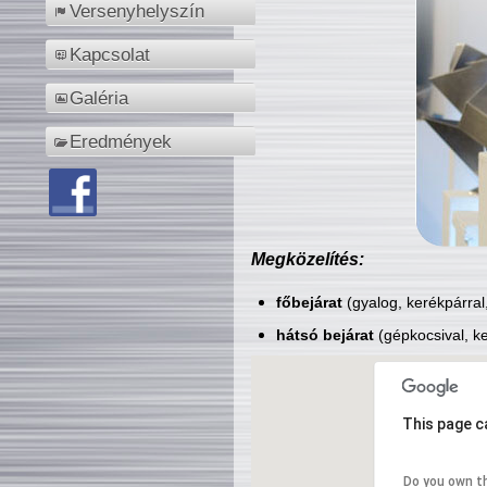
Versenyhelyszín
Kapcsolat
Galéria
Eredmények
Megközelítés:
főbejárat
(gyalog, kerékpárral
hátsó bejárat
(gépkocsival, ke
This page c
Do you own t