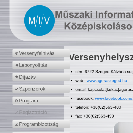
Versenyfelhívás
Versenyhelys
Lebonyolítás
cím: 6722 Szeged Kálvária sug
Díjazás
web:
www.agoraszeged.hu
Szponzorok
email: kapcsolat[kukac]agora
facebook:
www.facebook.com/
Program
telefon: +36(62)563-480
Regisztráció
fax: +36(62)563-499
Programbizottság