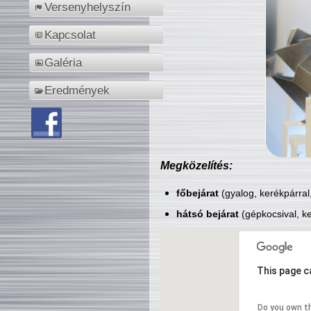
Versenyhelyszín
Kapcsolat
Galéria
Eredmények
Megközelítés:
főbejárat
(gyalog, kerékpárral
hátsó bejárat
(gépkocsival, ke
This page c
Do you own t