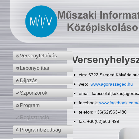
Versenyfelhívás
Versenyhelys
Lebonyolítás
cím: 6722 Szeged Kálvária sug
Díjazás
web:
www.agoraszeged.hu
Szponzorok
email: kapcsolat[kukac]agora
facebook:
www.facebook.com/
Program
telefon: +36(62)563-480
Regisztráció
fax: +36(62)563-499
Programbizottság