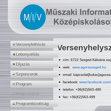
Versenyfelhívás
Versenyhelys
Lebonyolítás
cím: 6722 Szeged Kálvária sug
Díjazás
web:
www.agoraszeged.hu
Szponzorok
email: kapcsolat[kukac]agora
facebook:
www.facebook.com/
Program
telefon: +36(62)563-480
Regisztráció
fax: +36(62)563-499
Programbizottság