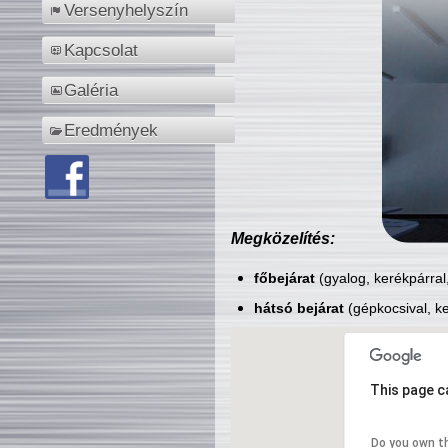
Versenyhelyszín
Kapcsolat
Galéria
Eredmények
Megközelítés:
főbejárat
(gyalog, kerékpárral
hátsó bejárat
(gépkocsival, ke
This page c
Do you own t