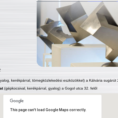
:
yalog, kerékpárral, tömegközlekedési eszközökkel) a Kálvária sugárút 2
at
(gépkocsival, kerékpárral, gyalog) a Gogol utca 32. felől
This page can't load Google Maps correctly.