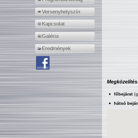
Versenyhelyszín
Kapcsolat
Galéria
Eredmények
Megközelítés
főbejárat
(g
hátsó bejár