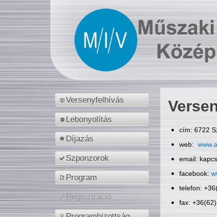
Versenyfelhívás
Versen
Lebonyolítás
cím: 6722 S
Díjazás
web:
www.a
Szponzorok
email: kapc
facebook:
w
Program
telefon: +3
Regisztráció
fax: +36(62
Programbizottság