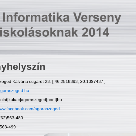
yhelyszín
zeged Kálvária sugárút 23. [ 46.2518393, 20.1397437 ]
goraszeged.hu
solat[kukac]agoraszeged[pont]hu
ww.facebook.com/agoraszeged
6(62)563-480
)563-499