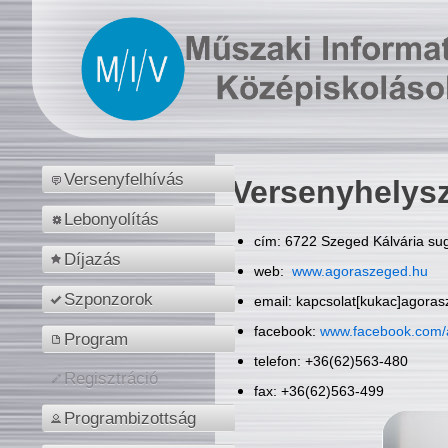
Versenyfelhívás
Versenyhelys
Lebonyolítás
cím: 6722 Szeged Kálvária sug
Díjazás
web:
www.agoraszeged.hu
Szponzorok
email: kapcsolat[kukac]agora
facebook:
www.facebook.com/
Program
telefon: +36(62)563-480
Regisztráció
fax: +36(62)563-499
Programbizottság