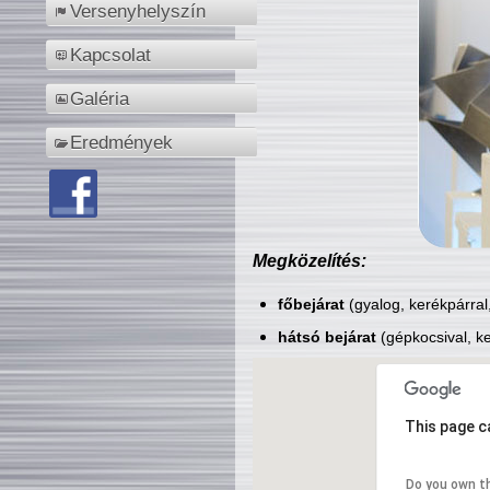
Versenyhelyszín
Kapcsolat
Galéria
Eredmények
Megközelítés:
főbejárat
(gyalog, kerékpárral
hátsó bejárat
(gépkocsival, ke
This page c
Do you own t