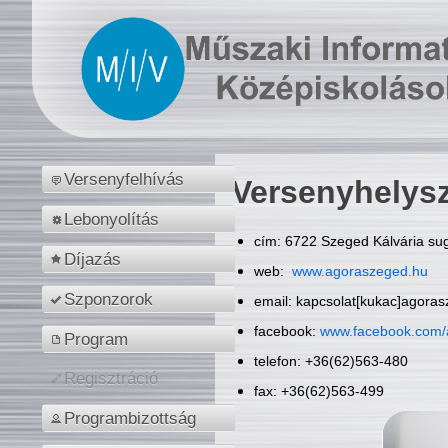
Versenyfelhívás
Versenyhelys
Lebonyolítás
cím: 6722 Szeged Kálvária sug
Díjazás
web:
www.agoraszeged.hu
Szponzorok
email: kapcsolat[kukac]agora
facebook:
www.facebook.com/
Program
telefon: +36(62)563-480
Regisztráció
fax: +36(62)563-499
Programbizottság