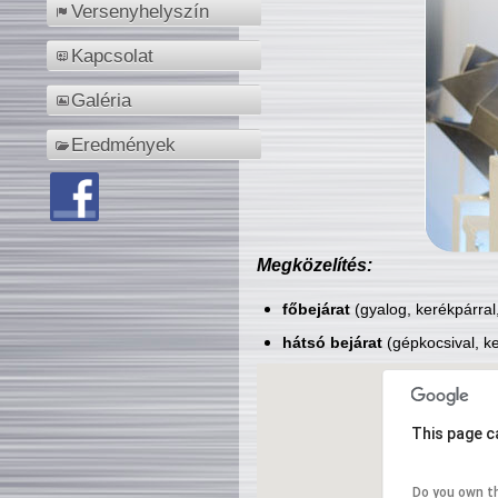
Versenyhelyszín
Kapcsolat
Galéria
Eredmények
Megközelítés:
főbejárat
(gyalog, kerékpárral
hátsó bejárat
(gépkocsival, ke
This page c
Do you own t