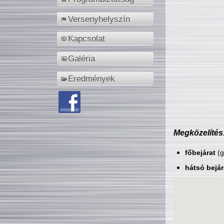
Versenyhelyszín
Kapcsolat
Galéria
Eredmények
Megközelítés
főbejárat
(g
hátsó bejár