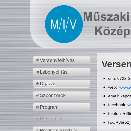
Versenyfelhívás
Versen
Lebonyolítás
cím: 6722 S
Díjazás
web:
www.a
Szponzorok
email: kapc
facebook:
w
Program
telefon: +3
Regisztráció
fax: +36(62
Programbizottság