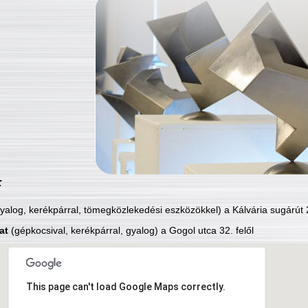
:
yalog, kerékpárral, tömegközlekedési eszközökkel) a Kálvária sugárút 2
at
(gépkocsival, kerékpárral, gyalog) a Gogol utca 32. felől
This page can't load Google Maps correctly.