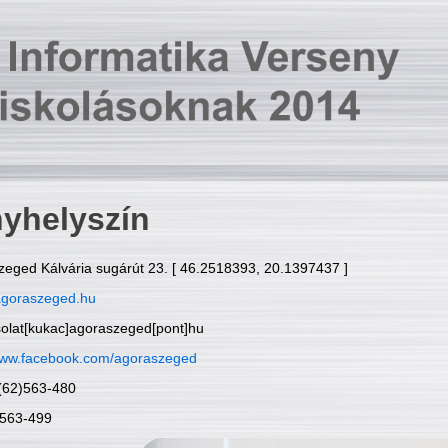
yhelyszín
zeged Kálvária sugárút 23. [ 46.2518393, 20.1397437 ]
goraszeged.hu
solat[kukac]agoraszeged[pont]hu
ww.facebook.com/agoraszeged
6(62)563-480
)563-499