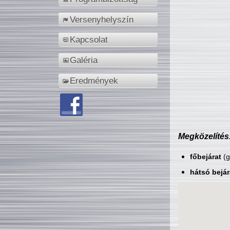
Versenyhelyszín
Kapcsolat
Galéria
Eredmények
Megközelítés
főbejárat
(g
hátsó bejár