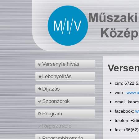
Versenyfelhívás
Versen
Lebonyolítás
cím: 6722 S
Díjazás
web:
www.a
Szponzorok
email: kapc
facebook:
w
Program
telefon: +3
Regisztráció
fax: +36(62
Programbizottság