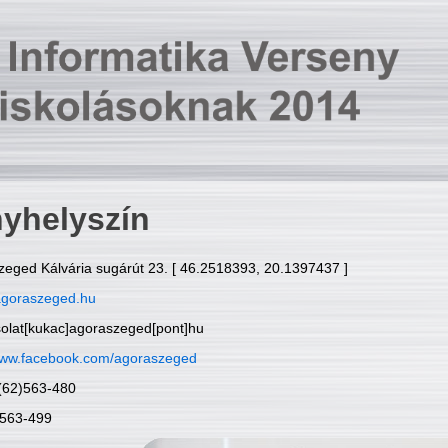
yhelyszín
zeged Kálvária sugárút 23. [ 46.2518393, 20.1397437 ]
goraszeged.hu
solat[kukac]agoraszeged[pont]hu
ww.facebook.com/agoraszeged
6(62)563-480
)563-499