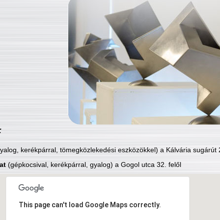
:
yalog, kerékpárral, tömegközlekedési eszközökkel) a Kálvária sugárút 2
at
(gépkocsival, kerékpárral, gyalog) a Gogol utca 32. felől
This page can't load Google Maps correctly.