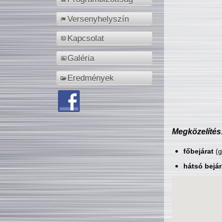
Versenyhelyszín
Kapcsolat
Galéria
Eredmények
Megközelítés
főbejárat
(g
hátsó bejár