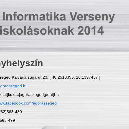
yhelyszín
zeged Kálvária sugárút 23. [ 46.2518393, 20.1397437 ]
goraszeged.hu
solat[kukac]agoraszeged[pont]hu
ww.facebook.com/agoraszeged
6(62)563-480
)563-499