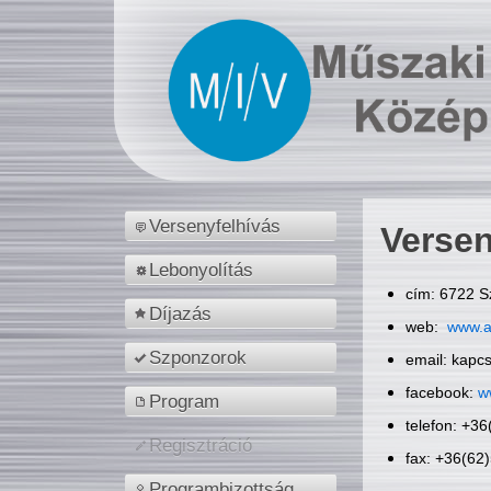
Versenyfelhívás
Versen
Lebonyolítás
cím: 6722 S
Díjazás
web:
www.a
Szponzorok
email: kapc
facebook:
w
Program
telefon: +3
Regisztráció
fax: +36(62
Programbizottság