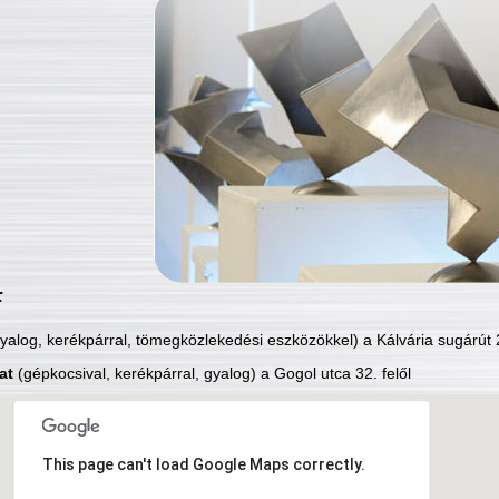
:
yalog, kerékpárral, tömegközlekedési eszközökkel) a Kálvária sugárút 2
at
(gépkocsival, kerékpárral, gyalog) a Gogol utca 32. felől
This page can't load Google Maps correctly.