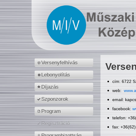
Versenyfelhívás
Versen
Lebonyolítás
cím: 6722 S
Díjazás
web:
www.a
Szponzorok
email: kapc
facebook:
w
Program
telefon: +3
Regisztráció
fax: +36(62
Programbizottság