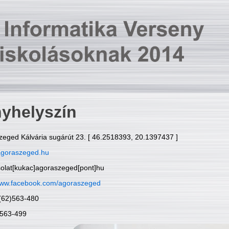
yhelyszín
zeged Kálvária sugárút 23. [ 46.2518393, 20.1397437 ]
goraszeged.hu
solat[kukac]agoraszeged[pont]hu
ww.facebook.com/agoraszeged
6(62)563-480
)563-499