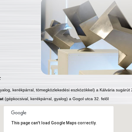
:
yalog, kerékpárral, tömegközlekedési eszközökkel) a Kálvária sugárút 2
at
(gépkocsival, kerékpárral, gyalog) a Gogol utca 32. felől
This page can't load Google Maps correctly.