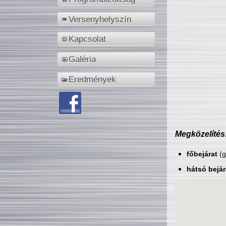
Versenyhelyszín
Kapcsolat
Galéria
Eredmények
Megközelítés
főbejárat
(g
hátsó bejár