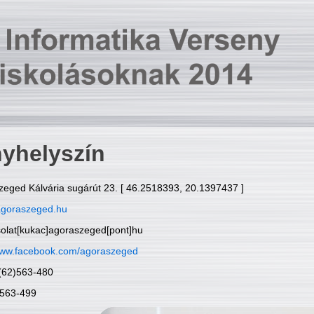
yhelyszín
zeged Kálvária sugárút 23. [ 46.2518393, 20.1397437 ]
goraszeged.hu
solat[kukac]agoraszeged[pont]hu
ww.facebook.com/agoraszeged
6(62)563-480
)563-499