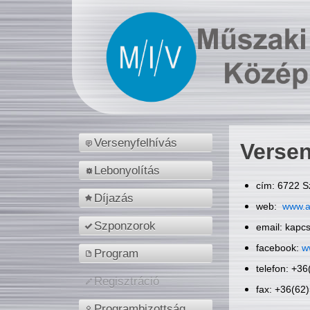
Versenyfelhívás
Versen
Lebonyolítás
cím: 6722 S
Díjazás
web:
www.a
Szponzorok
email: kapc
facebook:
w
Program
telefon: +3
Regisztráció
fax: +36(62
Programbizottság