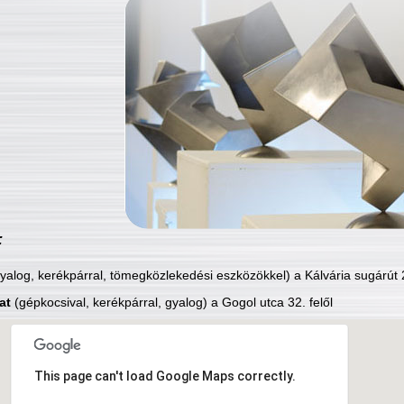
:
yalog, kerékpárral, tömegközlekedési eszközökkel) a Kálvária sugárút 2
at
(gépkocsival, kerékpárral, gyalog) a Gogol utca 32. felől
This page can't load Google Maps correctly.