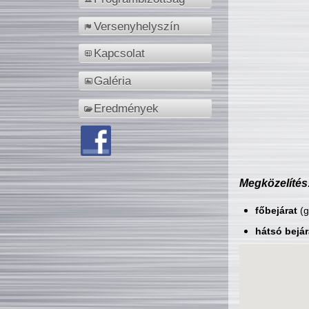
Versenyhelyszín
Kapcsolat
Galéria
Eredmények
Megközelítés
főbejárat
(g
hátsó bejár