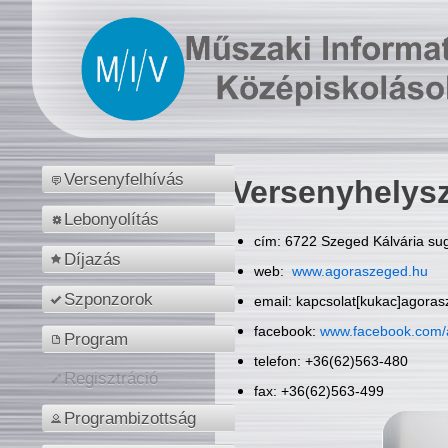
Versenyfelhívás
Versenyhelys
Lebonyolítás
cím: 6722 Szeged Kálvária sug
Díjazás
web:
www.agoraszeged.hu
Szponzorok
email: kapcsolat[kukac]agora
facebook:
www.facebook.com/
Program
telefon: +36(62)563-480
Regisztráció
fax: +36(62)563-499
Programbizottság