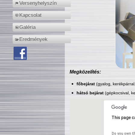
Versenyhelyszín
Kapcsolat
Galéria
Eredmények
Megközelítés:
főbejárat
(gyalog, kerékpárral
hátsó bejárat
(gépkocsival, ke
This page c
Do you own t