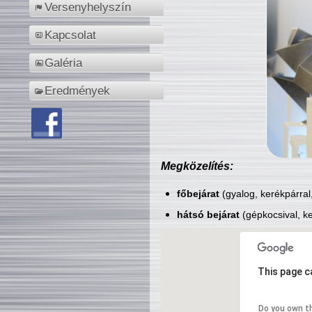
Versenyhelyszín
Kapcsolat
Galéria
Eredmények
Megközelítés:
főbejárat
(gyalog, kerékpárral
hátsó bejárat
(gépkocsival, ke
This page c
Do you own t