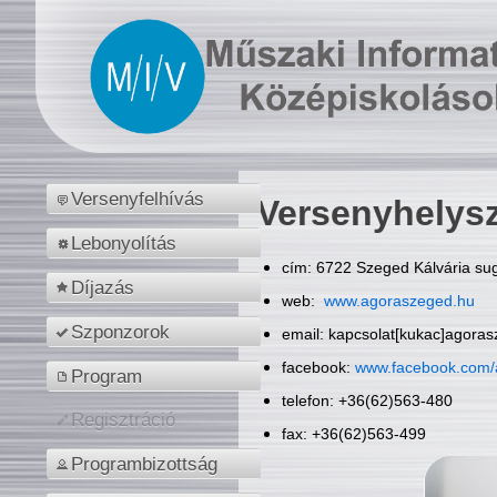
Versenyfelhívás
Versenyhelys
Lebonyolítás
cím: 6722 Szeged Kálvária sug
Díjazás
web:
www.agoraszeged.hu
Szponzorok
email: kapcsolat[kukac]agora
facebook:
www.facebook.com/
Program
telefon: +36(62)563-480
Regisztráció
fax: +36(62)563-499
Programbizottság