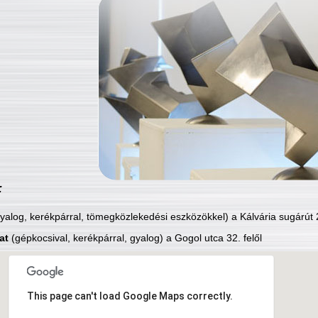
:
yalog, kerékpárral, tömegközlekedési eszközökkel) a Kálvária sugárút 2
at
(gépkocsival, kerékpárral, gyalog) a Gogol utca 32. felől
This page can't load Google Maps correctly.