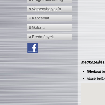
Versenyhelyszín
Kapcsolat
Galéria
Eredmények
Megközelítés
főbejárat
(g
hátsó bejár