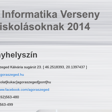
yhelyszín
zeged Kálvária sugárút 23. [ 46.2518393, 20.1397437 ]
goraszeged.hu
solat[kukac]agoraszeged[pont]hu
ww.facebook.com/agoraszeged
6(62)563-480
)563-499