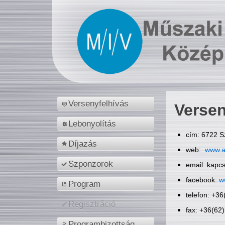
Versenyfelhívás
Versen
Lebonyolítás
cím: 6722 S
Díjazás
web:
www.a
Szponzorok
email: kapc
facebook:
w
Program
telefon: +3
Regisztráció
fax: +36(62
Programbizottság